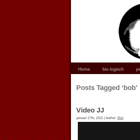
Home
bio-logisch
p
Posts Tagged ‘bob’
Video JJ
januari 17th, 2011 | Author:
Bob