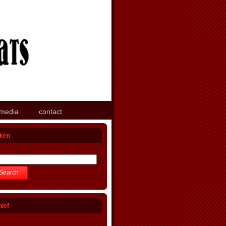
media
contact
ken
hief