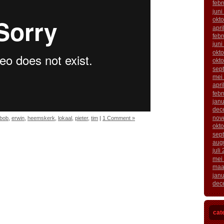
febr
juni
okt
apri
febr
juni
okt
okt
sep
mei
apri
febr
janu
dec
nov
bob
,
erwin
,
heemskerk
,
lokaal
,
pieter
,
tim
|
1 Comment »
okt
sep
aug
juli
mei
maa
janu
dec
cat