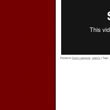
Posted in
Geen categorie
,
video's
| Tags: