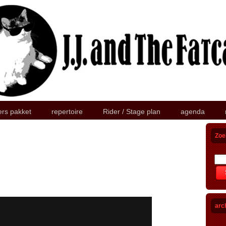
ers pakket
repertoire
Rider / Stage plan
agenda
Zoe
arc