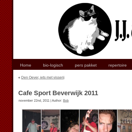
Home
bio-logisch
pers pakket
repertoire
«
Den Oever, iets met visserij
Cafe Sport Beverwijk 2011
november 22nd, 2011 | Author:
Bob