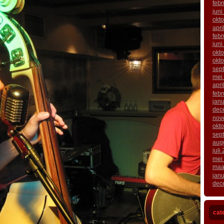
febr
juni
okt
apri
febr
juni
okt
okt
sep
mei
apri
febr
janu
dec
nov
okt
sep
aug
juli
mei
maa
janu
dec
cat