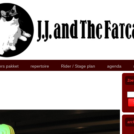
ers pakket
repertoire
Rider / Stage plan
agenda
Zoe
arc