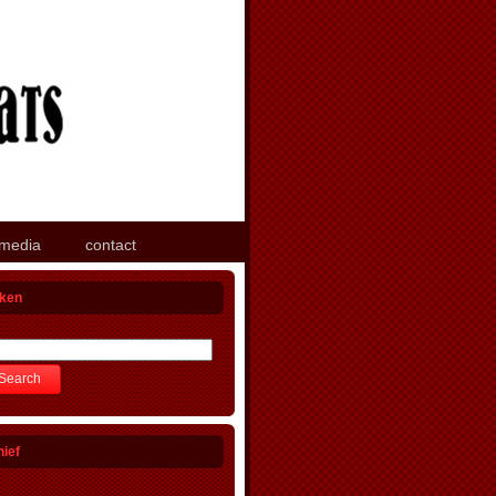
media
contact
ken
hief