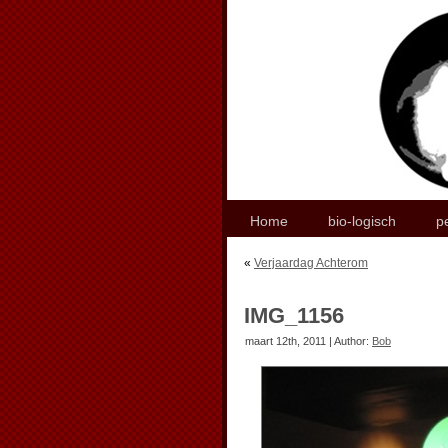
Home
bio-logisch
p
«
Verjaardag Achterom
IMG_1156
maart 12th, 2011 | Author:
Bob